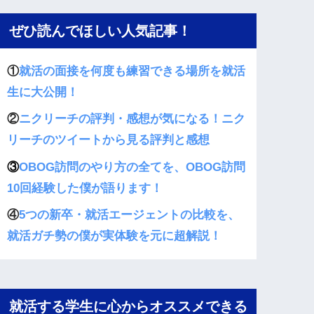
ぜひ読んでほしい人気記事！
①
就活の面接を何度も練習できる場所を就活
生に大公開！
②
ニクリーチの評判・感想が気になる！ニク
リーチのツイートから見る評判と感想
③
OBOG訪問のやり方の全てを、OBOG訪問
10回経験した僕が語ります！
④
5つの新卒・就活エージェントの比較を、
就活ガチ勢の僕が実体験を元に超解説！
就活する学生に心からオススメできる