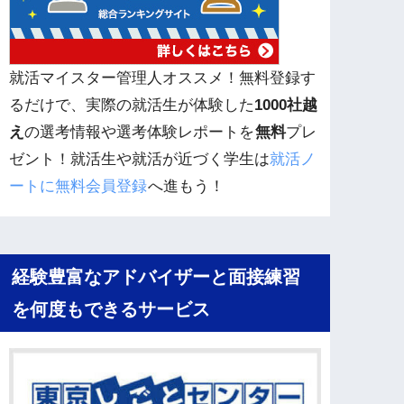
就活マイスター管理人オススメ！無料登録す
るだけで、実際の就活生が体験した
1000社越
え
の選考情報や選考体験レポートを
無料
プレ
ゼント！就活生や就活が近づく学生は
就活ノ
ートに無料会員登録
へ進もう！
経験豊富なアドバイザーと面接練習
を何度もできるサービス