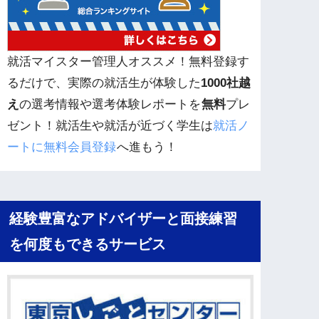
就活マイスター管理人オススメ！無料登録す
るだけで、実際の就活生が体験した
1000社越
え
の選考情報や選考体験レポートを
無料
プレ
ゼント！就活生や就活が近づく学生は
就活ノ
ートに無料会員登録
へ進もう！
経験豊富なアドバイザーと面接練習
を何度もできるサービス