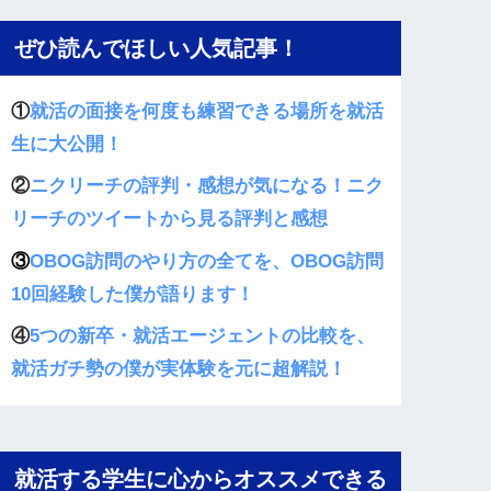
ぜひ読んでほしい人気記事！
①
就活の面接を何度も練習できる場所を就活
生に大公開！
②
ニクリーチの評判・感想が気になる！ニク
リーチのツイートから見る評判と感想
③
OBOG訪問のやり方の全てを、OBOG訪問
10回経験した僕が語ります！
④
5つの新卒・就活エージェントの比較を、
就活ガチ勢の僕が実体験を元に超解説！
就活する学生に心からオススメできる