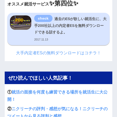
✨
第四位✨
オススメ就活サービス
過去のESが欲しい就活生に、大
手200社以上の内定者ESを無料ダウンロー
ドできる話するよ。
2017.11.13
大手内定者ESの無料ダウンロードはコチラ！
ぜひ読んでほしい人気記事！
①
就活の面接を何度も練習できる場所を就活生に大公
開！
②
ニクリーチの評判・感想が気になる！ニクリーチの
ツイートから見る評判と感想