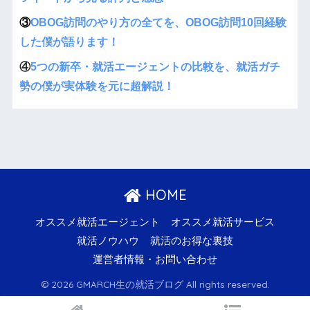
③
OBOG訪問のやり方の全てを、OBOG訪問10回経験
した僕が語ります！
④
5つの新卒・就活エージェントの比較を、就活ガチ
勢の僕が実体験を元に超解説！
HOME
オススメ就活エージェント
オススメ就活サービス
就活ノウハウ
就活のお得な裏技
運営者情報・お問い合わせ
© 2026 GMARCH生の就活ブログ All rights reserved.