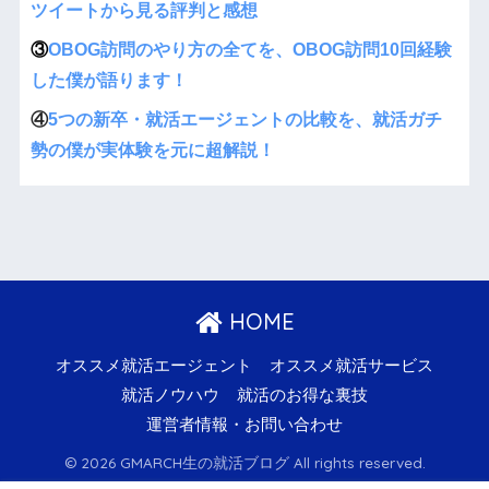
ツイートから見る評判と感想
③
OBOG訪問のやり方の全てを、OBOG訪問10回経験
した僕が語ります！
④
5つの新卒・就活エージェントの比較を、就活ガチ
勢の僕が実体験を元に超解説！
HOME
オススメ就活エージェント
オススメ就活サービス
就活ノウハウ
就活のお得な裏技
運営者情報・お問い合わせ
© 2026 GMARCH生の就活ブログ All rights reserved.