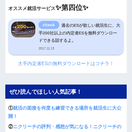
✨
第四位✨
オススメ就活サービス
過去のESが欲しい就活生に、大
手200社以上の内定者ESを無料ダウンロー
ドできる話するよ。
2017.11.13
大手内定者ESの無料ダウンロードはコチラ！
ぜひ読んでほしい人気記事！
①
就活の面接を何度も練習できる場所を就活生に大公
開！
②
ニクリーチの評判・感想が気になる！ニクリーチの