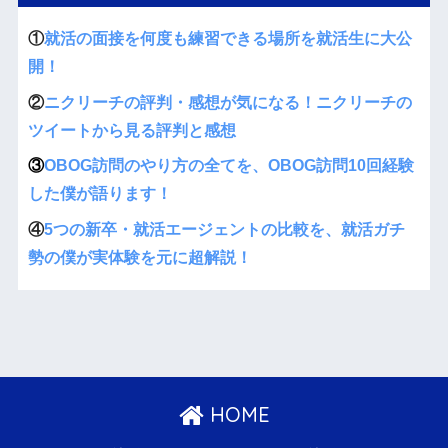
①
就活の面接を何度も練習できる場所を就活生に大公
開！
②
ニクリーチの評判・感想が気になる！ニクリーチの
ツイートから見る評判と感想
③
OBOG訪問のやり方の全てを、OBOG訪問10回経験
した僕が語ります！
④
5つの新卒・就活エージェントの比較を、就活ガチ
勢の僕が実体験を元に超解説！
HOME