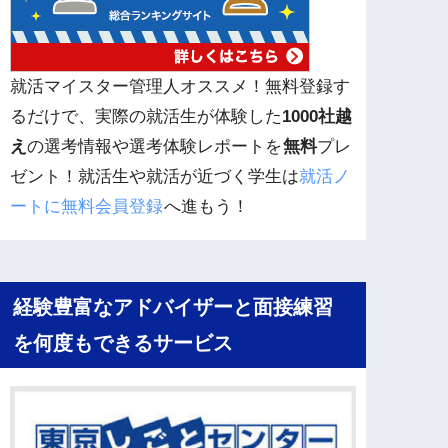
就活マイスター管理人オススメ！無料登録す
るだけで、実際の就活生が体験した
1000社越
え
の選考情報や選考体験レポートを
無料
プレ
ゼント！就活生や就活が近づく学生は
就活ノ
ートに無料会員登録
へ進もう！
経験豊富なアドバイザーと面接練習
を何度もできるサービス