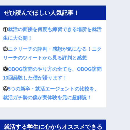
ぜひ読んでほしい人気記事！
①
就活の面接を何度も練習できる場所を就活
生に大公開！
②
ニクリーチの評判・感想が気になる！ニク
リーチのツイートから見る評判と感想
③
OBOG訪問のやり方の全てを、OBOG訪問
10回経験した僕が語ります！
④
5つの新卒・就活エージェントの比較を、
就活ガチ勢の僕が実体験を元に超解説！
就活する学生に心からオススメできる