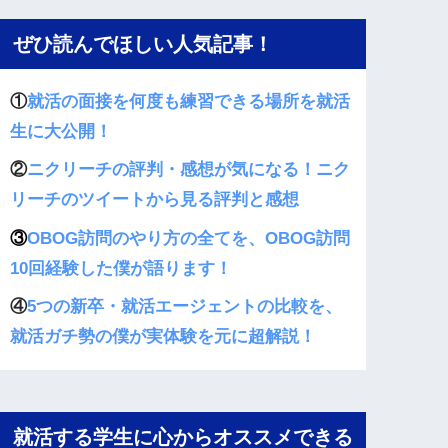
ぜひ読んでほしい人気記事！
①
就活の面接を何度も練習できる場所を就活
生に大公開！
②
ニクリーチの評判・感想が気になる！ニク
リーチのツイートから見る評判と感想
③
OBOG訪問のやり方の全てを、OBOG訪問
10回経験した僕が語ります！
④
5つの新卒・就活エージェントの比較を、
就活ガチ勢の僕が実体験を元に超解説！
就活する学生に心からオススメできる