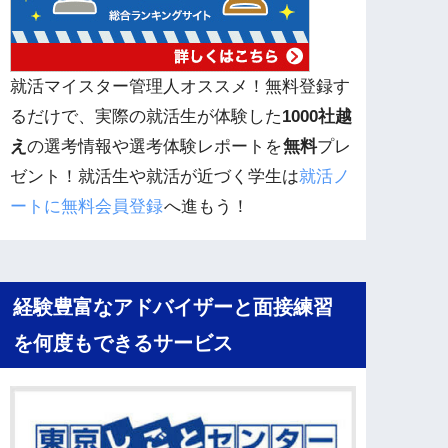
就活マイスター管理人オススメ！無料登録す
るだけで、実際の就活生が体験した
1000社越
え
の選考情報や選考体験レポートを
無料
プレ
ゼント！就活生や就活が近づく学生は
就活ノ
ートに無料会員登録
へ進もう！
経験豊富なアドバイザーと面接練習
を何度もできるサービス