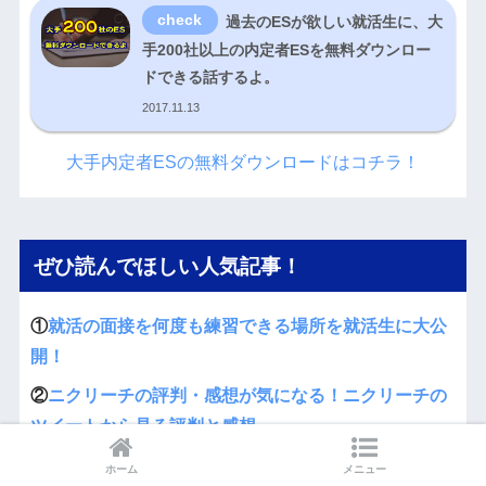
過去のESが欲しい就活生に、大
手200社以上の内定者ESを無料ダウンロー
ドできる話するよ。
2017.11.13
大手内定者ESの無料ダウンロードはコチラ！
ぜひ読んでほしい人気記事！
①
就活の面接を何度も練習できる場所を就活生に大公
開！
②
ニクリーチの評判・感想が気になる！ニクリーチの
ツイートから見る評判と感想
③
OBOG訪問のやり方の全てを、OBOG訪問10回経験
ホーム
メニュー