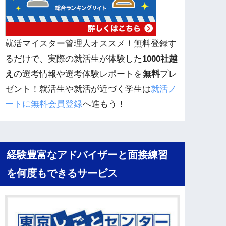
就活マイスター管理人オススメ！無料登録す
るだけで、実際の就活生が体験した
1000社越
え
の選考情報や選考体験レポートを
無料
プレ
ゼント！就活生や就活が近づく学生は
就活ノ
ートに無料会員登録
へ進もう！
経験豊富なアドバイザーと面接練習
を何度もできるサービス