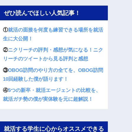
ぜひ読んでほしい人気記事！
①
就活の面接を何度も練習できる場所を就活
生に大公開！
②
ニクリーチの評判・感想が気になる！ニク
リーチのツイートから見る評判と感想
③
OBOG訪問のやり方の全てを、OBOG訪問
10回経験した僕が語ります！
④
5つの新卒・就活エージェントの比較を、
就活ガチ勢の僕が実体験を元に超解説！
就活する学生に心からオススメできる