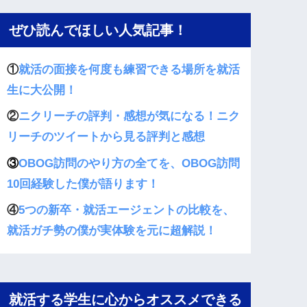
ぜひ読んでほしい人気記事！
①
就活の面接を何度も練習できる場所を就活
生に大公開！
②
ニクリーチの評判・感想が気になる！ニク
リーチのツイートから見る評判と感想
③
OBOG訪問のやり方の全てを、OBOG訪問
10回経験した僕が語ります！
④
5つの新卒・就活エージェントの比較を、
就活ガチ勢の僕が実体験を元に超解説！
就活する学生に心からオススメできる