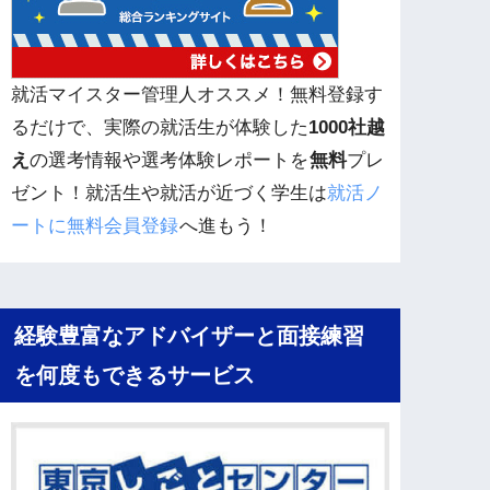
就活マイスター管理人オススメ！無料登録す
るだけで、実際の就活生が体験した
1000社越
え
の選考情報や選考体験レポートを
無料
プレ
ゼント！就活生や就活が近づく学生は
就活ノ
ートに無料会員登録
へ進もう！
経験豊富なアドバイザーと面接練習
を何度もできるサービス