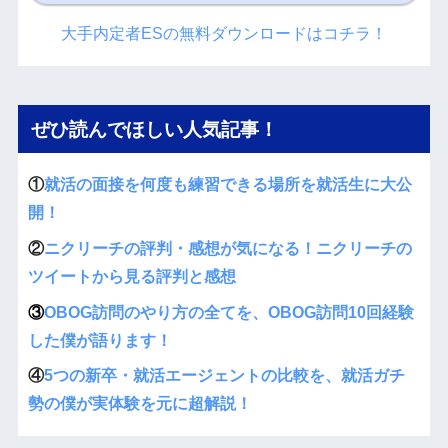
大手内定者ESの無料ダウンロードはコチラ！
ぜひ読んでほしい人気記事！
①
就活の面接を何度も練習できる場所を就活生に大公
開！
②
ニクリーチの評判・感想が気になる！ニクリーチの
ツイートから見る評判と感想
③
OBOG訪問のやり方の全てを、OBOG訪問10回経験
した僕が語ります！
④
5つの新卒・就活エージェントの比較を、就活ガチ
勢の僕が実体験を元に超解説！