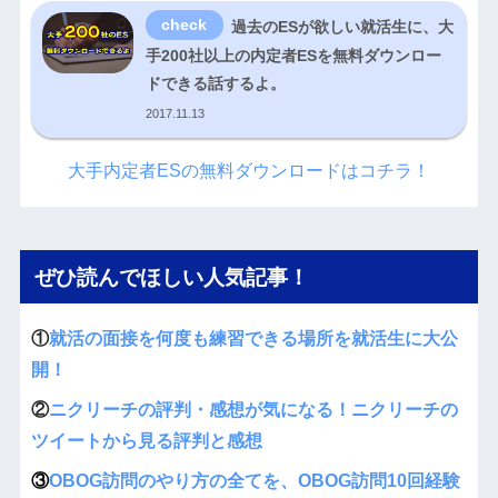
過去のESが欲しい就活生に、大
手200社以上の内定者ESを無料ダウンロー
ドできる話するよ。
2017.11.13
大手内定者ESの無料ダウンロードはコチラ！
ぜひ読んでほしい人気記事！
①
就活の面接を何度も練習できる場所を就活生に大公
開！
②
ニクリーチの評判・感想が気になる！ニクリーチの
ツイートから見る評判と感想
③
OBOG訪問のやり方の全てを、OBOG訪問10回経験