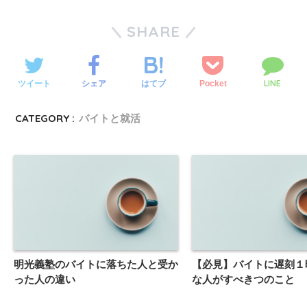
SHARE
LINE
ツイート
シェア
Pocket
はてブ
CATEGORY :
バイトと就活
明光義塾のバイトに落ちた人と受か
【必見】バイトに遅刻１
った人の違い
な人がすべきつのこと