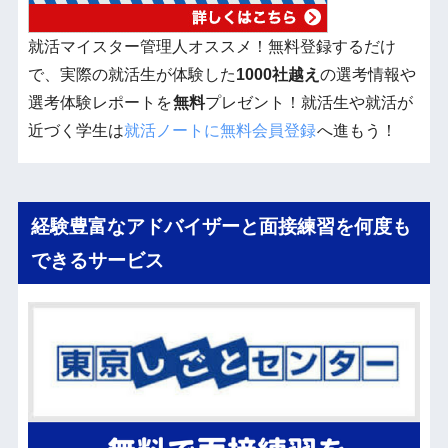
就活マイスター管理人オススメ！無料登録するだけ
で、実際の就活生が体験した
1000社越え
の選考情報や
選考体験レポートを
無料
プレゼント！就活生や就活が
近づく学生は
就活ノートに無料会員登録
へ進もう！
経験豊富なアドバイザーと面接練習を何度も
できるサービス