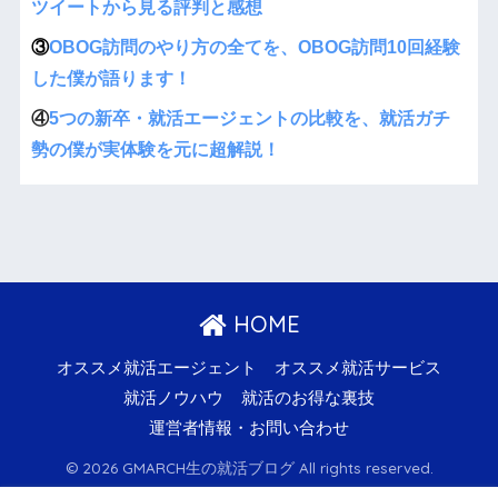
ツイートから見る評判と感想
③
OBOG訪問のやり方の全てを、OBOG訪問10回経験
した僕が語ります！
④
5つの新卒・就活エージェントの比較を、就活ガチ
勢の僕が実体験を元に超解説！
HOME
オススメ就活エージェント
オススメ就活サービス
就活ノウハウ
就活のお得な裏技
運営者情報・お問い合わせ
© 2026 GMARCH生の就活ブログ All rights reserved.