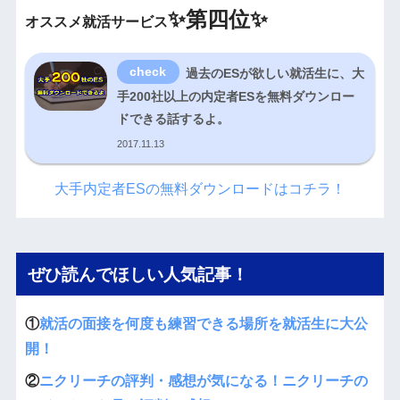
✨
第四位✨
オススメ就活サービス
過去のESが欲しい就活生に、大
手200社以上の内定者ESを無料ダウンロー
ドできる話するよ。
2017.11.13
大手内定者ESの無料ダウンロードはコチラ！
ぜひ読んでほしい人気記事！
①
就活の面接を何度も練習できる場所を就活生に大公
開！
②
ニクリーチの評判・感想が気になる！ニクリーチの