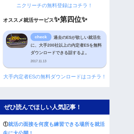
ニクリーチの無料登録はコチラ！
✨
第四位✨
オススメ就活サービス
過去のESが欲しい就活生
に、大手200社以上の内定者ESを無料
ダウンロードできる話するよ。
2017.11.13
大手内定者ESの無料ダウンロードはコチラ！
ぜひ読んでほしい人気記事！
①
就活の面接を何度も練習できる場所を就活
生に大公開！