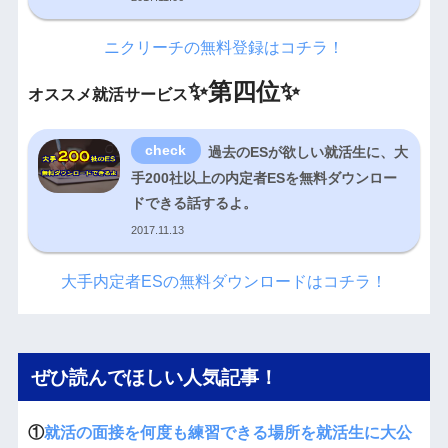
ニクリーチの無料登録はコチラ！
✨
第四位✨
オススメ就活サービス
過去のESが欲しい就活生に、大
手200社以上の内定者ESを無料ダウンロー
ドできる話するよ。
2017.11.13
大手内定者ESの無料ダウンロードはコチラ！
ぜひ読んでほしい人気記事！
①
就活の面接を何度も練習できる場所を就活生に大公