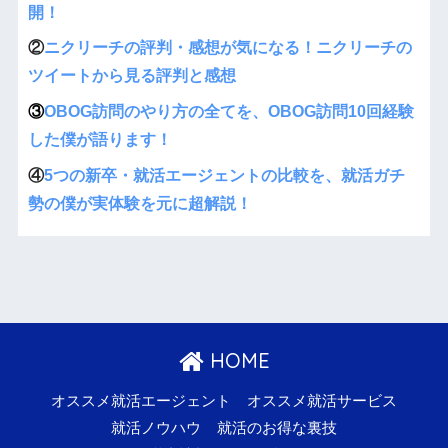
開！
②
ニクリーチの評判・感想が気になる！ニクリーチの
ツイートから見る評判と感想
③
OBOG訪問のやり方の全てを、OBOG訪問10回経験
した僕が語ります！
④
5つの新卒・就活エージェントの比較を、就活ガチ
勢の僕が実体験を元に超解説！
HOME
オススメ就活エージェント
オススメ就活サービス
就活ノウハウ
就活のお得な裏技