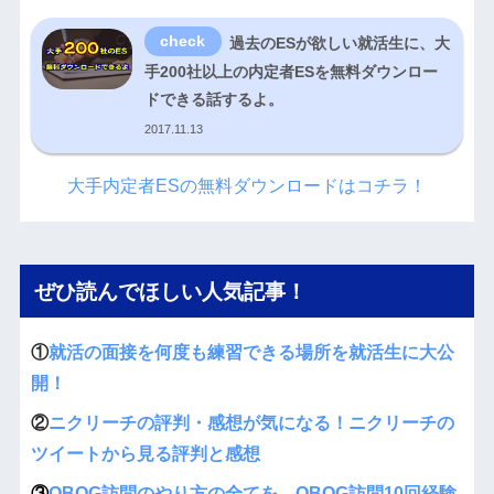
過去のESが欲しい就活生に、大
手200社以上の内定者ESを無料ダウンロー
ドできる話するよ。
2017.11.13
大手内定者ESの無料ダウンロードはコチラ！
ぜひ読んでほしい人気記事！
①
就活の面接を何度も練習できる場所を就活生に大公
開！
②
ニクリーチの評判・感想が気になる！ニクリーチの
ツイートから見る評判と感想
③
OBOG訪問のやり方の全てを、OBOG訪問10回経験