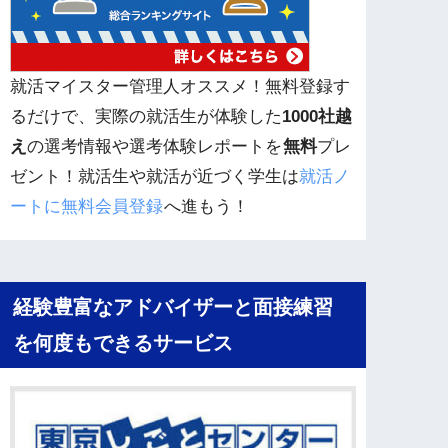
就活マイスター管理人オススメ！無料登録す
るだけで、実際の就活生が体験した
1000社越
え
の選考情報や選考体験レポートを
無料
プレ
ゼント！就活生や就活が近づく学生は
就活ノ
ートに無料会員登録
へ進もう！
経験豊富なアドバイザーと面接練習
を何度もできるサービス