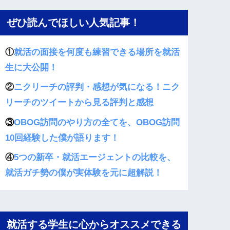
ぜひ読んでほしい人気記事！
①
就活の面接を何度も練習できる場所を就活
生に大公開！
②
ニクリーチの評判・感想が気になる！ニク
リーチのツイートから見る評判と感想
③
OBOG訪問のやり方の全てを、OBOG訪問
10回経験した僕が語ります！
④
5つの新卒・就活エージェントの比較を、
就活ガチ勢の僕が実体験を元に超解説！
就活する学生に心からオススメできる