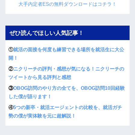
大手内定者ESの無料ダウンロードはコチラ！
ぜひ読んでほしい人気記事！
①
就活の面接を何度も練習できる場所を就活生に大公
開！
②
ニクリーチの評判・感想が気になる！ニクリーチの
ツイートから見る評判と感想
③
OBOG訪問のやり方の全てを、OBOG訪問10回経験
した僕が語ります！
④
5つの新卒・就活エージェントの比較を、就活ガチ
勢の僕が実体験を元に超解説！