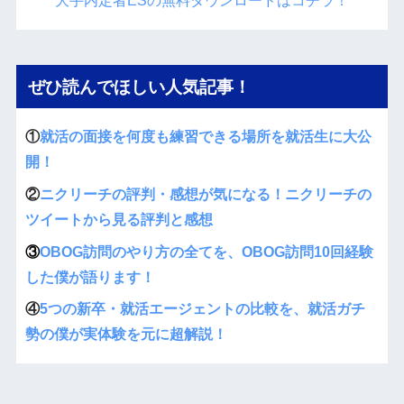
大手内定者ESの無料ダウンロードはコチラ！
ぜひ読んでほしい人気記事！
①
就活の面接を何度も練習できる場所を就活生に大公
開！
②
ニクリーチの評判・感想が気になる！ニクリーチの
ツイートから見る評判と感想
③
OBOG訪問のやり方の全てを、OBOG訪問10回経験
した僕が語ります！
④
5つの新卒・就活エージェントの比較を、就活ガチ
勢の僕が実体験を元に超解説！