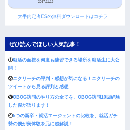
2017.11.13
大手内定者ESの無料ダウンロードはコチラ！
ぜひ読んでほしい人気記事！
①
就活の面接を何度も練習できる場所を就活生に大公
開！
②
ニクリーチの評判・感想が気になる！ニクリーチの
ツイートから見る評判と感想
③
OBOG訪問のやり方の全てを、OBOG訪問10回経験
した僕が語ります！
④
5つの新卒・就活エージェントの比較を、就活ガチ
勢の僕が実体験を元に超解説！