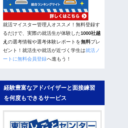
就活マイスター管理人オススメ！無料登録す
るだけで、実際の就活生が体験した
1000社越
え
の選考情報や選考体験レポートを
無料
プレ
ゼント！就活生や就活が近づく学生は
就活ノ
ートに無料会員登録
へ進もう！
経験豊富なアドバイザーと面接練習
を何度もできるサービス