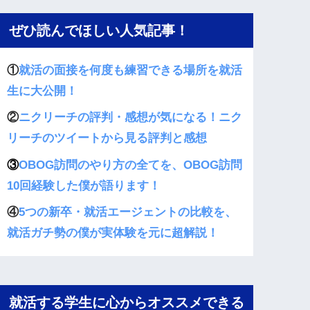
ぜひ読んでほしい人気記事！
①
就活の面接を何度も練習できる場所を就活
生に大公開！
②
ニクリーチの評判・感想が気になる！ニク
リーチのツイートから見る評判と感想
③
OBOG訪問のやり方の全てを、OBOG訪問
10回経験した僕が語ります！
④
5つの新卒・就活エージェントの比較を、
就活ガチ勢の僕が実体験を元に超解説！
就活する学生に心からオススメできる