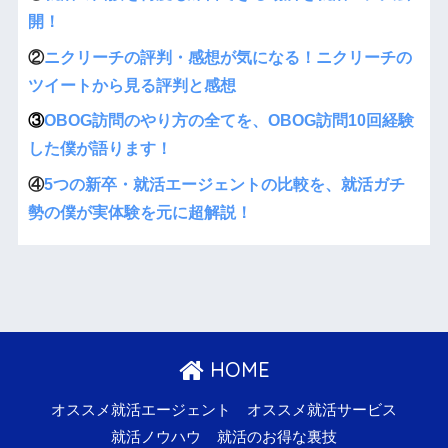
開！
②
ニクリーチの評判・感想が気になる！ニクリーチの
ツイートから見る評判と感想
③
OBOG訪問のやり方の全てを、OBOG訪問10回経験
した僕が語ります！
④
5つの新卒・就活エージェントの比較を、就活ガチ
勢の僕が実体験を元に超解説！
HOME
オススメ就活エージェント
オススメ就活サービス
就活ノウハウ
就活のお得な裏技