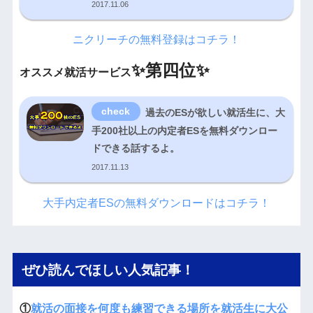
2017.11.06
ニクリーチの無料登録はコチラ！
✨
第四位✨
オススメ就活サービス
過去のESが欲しい就活生に、大
手200社以上の内定者ESを無料ダウンロー
ドできる話するよ。
2017.11.13
大手内定者ESの無料ダウンロードはコチラ！
ぜひ読んでほしい人気記事！
①
就活の面接を何度も練習できる場所を就活生に大公