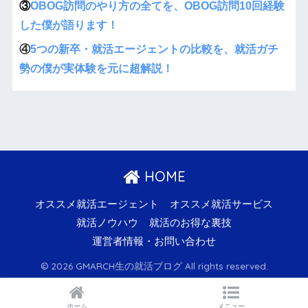
③
OBOG訪問のやり方の全てを、OBOG訪問10回経験
した僕が語ります！
④
5つの新卒・就活エージェントの比較を、就活ガチ
勢の僕が実体験を元に超解説！
HOME
オススメ就活エージェント
オススメ就活サービス
就活ノウハウ
就活のお得な裏技
運営者情報・お問い合わせ
© 2026 GMARCH生の就活ブログ All rights reserved.
ホーム
メニュー