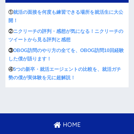
①
就活の面接を何度も練習できる場所を就活生に大公
開！
②
ニクリーチの評判・感想が気になる！ニクリーチの
ツイートから見る評判と感想
③
OBOG訪問のやり方の全てを、OBOG訪問10回経験
した僕が語ります！
④
5つの新卒・就活エージェントの比較を、就活ガチ
勢の僕が実体験を元に超解説！
HOME