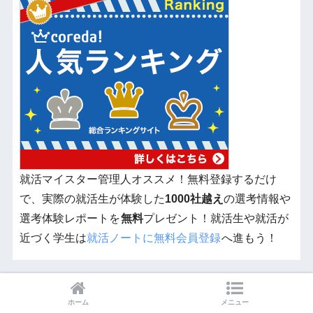
就活マイスター管理人オススメ！無料登録するだけ
で、実際の就活生が体験した
1000社越え
の選考情報や
選考体験レポートを
無料
プレゼント！就活生や就活が
近づく学生は
就活ノートに無料会員登録
へ進もう！
経験豊富なアドバイザーと面接練習を何度も
ホーム
メニュー